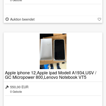
Auktion beendet
Apple iphone 12,Apple ipad Modell A1934,USV /
GC Micropower 800,Lenovo Notebook VT5
G2,Fritz Box 7590 WM,Samsung Monitor
27",Brother Multifunktionsgerät DCP-L3550CDW
550,00 EUR
0
Gebote