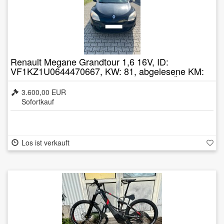
Renault Megane Grandtour 1,6 16V, ID:
VF1KZ1U0644470667, KW: 81, abgelesene KM:
ca. 102.220, Benzin, Getriebe 6-Gang, TÜV:
01/2025
3.600,00 EUR
Sofortkauf
Los ist verkauft